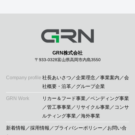
COMPANY PROFILE
社長あいさつ
企業理念
事業案内
会社概要・沿革
GRN株式会社
グループ企業
採用情報
〒933-0328
富山県高岡市内島3550
お問い合わせ
Company profile
社長あいさつ
／
企業理念
／
事業案内
／
会
社概要・沿革
／
グループ企業
GRN Work
リカー＆フード事業
／
ベンディング事業
／
管工事事業
／
リサイクル事業
／
コンサ
ルティング事業
／
海外事業
新着情報
／
採用情報
／
プライバシーポリシー
／
お問い合