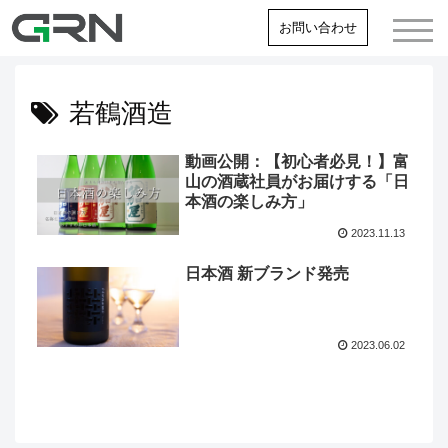
お問い合わせ
若鶴酒造
動画公開：【初心者必見！】富
山の酒蔵社員がお届けする「日
本酒の楽しみ方」
2023.11.13
GRN WORK
日本酒 新ブランド発売
リカー＆フード事業
ベンディング事業
管工事事業
2023.06.02
リサイクル事業
コンサルティング事業
海外事業
新着情報